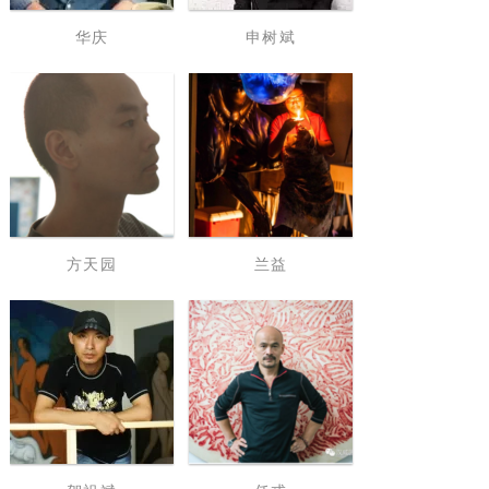
华庆
申树斌
方天园
兰益