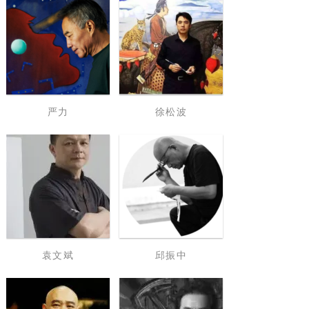
严力
徐松波
袁文斌
邱振中