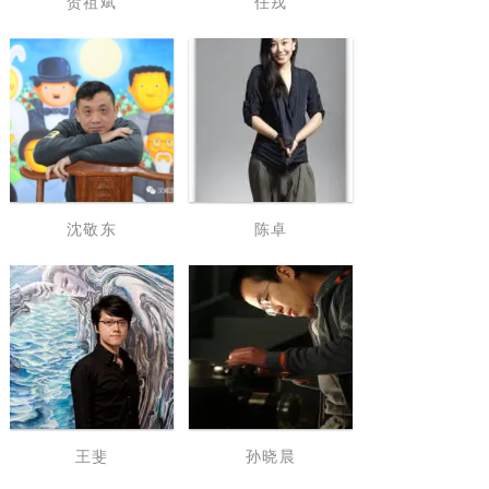
贺祖斌
任戎
沈敬东
陈卓
王斐
孙晓晨