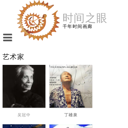
跳
至
时间之眼
内
容
千年时间画廊
艺术家
吴冠中
丁雄泉