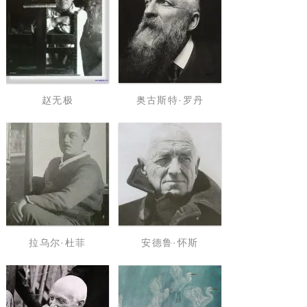
赵无极
奥古斯特·罗丹
拉乌尔·杜菲
安德鲁·怀斯