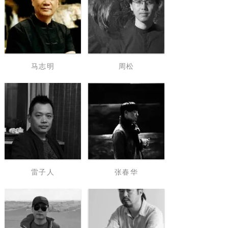
马志明
周松
雷子人
张春华