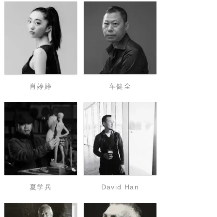
肖婷婷
车健全
夏学兵
David Han