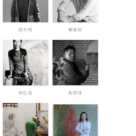
薛方明
卿泰卯
何红蓓
朱明弢