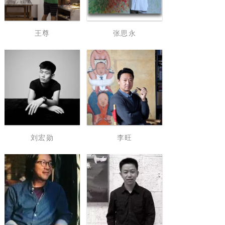
王尊
张思永
刘宏勋
李旺