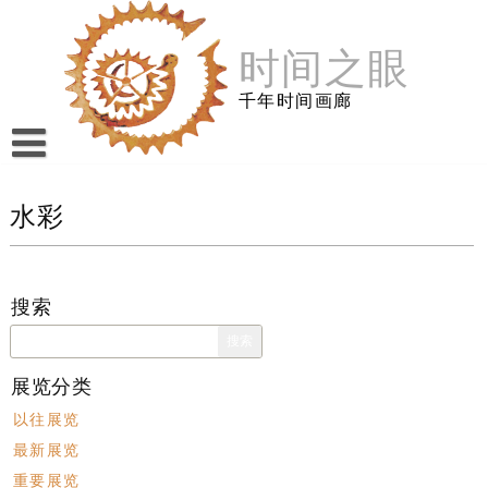
跳
至
时间之眼
内
容
千年时间画廊
水彩
搜索
搜
索：
展览分类
以往展览
最新展览
重要展览