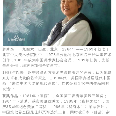
赵秀焕，一九四六年出生于北京，1964年——1969年就读于
北京中央美术学院附中，1973年分配到北京画院开始从事艺术
创作，1985年成为中国美术家协会会员，1989年赴美，先抵
墨西哥州，现旅居加州圣荷西市。
1983年以来，赵秀焕是西方美术界高度关注的画家，认为她是
东方卓有成就的艺术家之一。80年代，美国举办首届现代中国
画：“来自中国大陆的现代画展”。赵秀焕和吴冠中的作品同时
被选中。
获奖作品：1981年〈疏雨〉，全国第二界青年美展三等奖；
1984年〈清梦〉获市美展优秀奖；1985年〈森林之歌〉，国
庆35周年纪念美展二等奖；1986年〈稀有木兰〉邮票设计，
中国第七界全国最佳邮票评选第二名，同时被日本〈邮趣〉杂