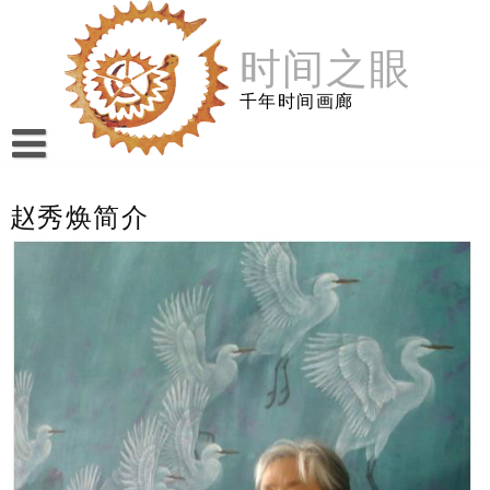
跳
至
时间之眼
内
容
千年时间画廊
赵秀焕简介