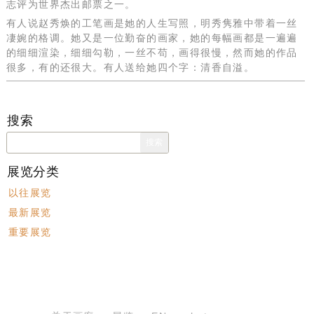
志评为世界杰出邮票之一。
有人说赵秀焕的工笔画是她的人生写照，明秀隽雅中带着一丝
凄婉的格调。她又是一位勤奋的画家，她的每幅画都是一遍遍
的细细渲染，细细勾勒，一丝不苟，画得很慢，然而她的作品
很多，有的还很大。有人送给她四个字：清香自溢。
搜索
搜
索：
展览分类
以往展览
最新展览
重要展览