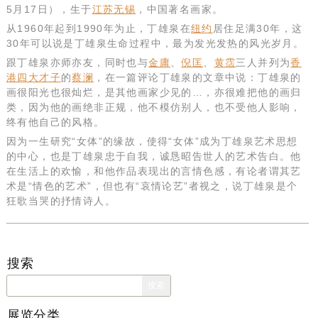
5月17日），生于
江苏
无锡
，中国著名画家。
从1960年起到1990年为止，丁雄泉在
纽约
居住足满30年，这
30年可以说是丁雄泉生命过程中，最为发光发热的风光岁月。
跟丁雄泉亦师亦友，同时也与
金庸
、
倪匡
、
黄霑
三人并列为
香
港四大才子
的
蔡澜
，在一篇评论丁雄泉的文章中说：丁雄泉的
画很阳光也很灿烂，是其他画家少见的…，亦很难把他的画归
类，因为他的画绝非正规，他不模仿别人，也不受他人影响，
终有他自己的风格。
因为一生研究“女体”的缘故，使得“女体”成为丁雄泉艺术思想
的中心，也是丁雄泉忠于自我，诚恳昭告世人的艺术告白。他
在生活上的欢愉，和他作品表现出的言情色感，有论者谓其艺
术是“情色的艺术”，但也有“哀情论艺”者视之，说丁雄泉是个
狂歌当哭的抒情诗人。
搜索
搜
索：
展览分类