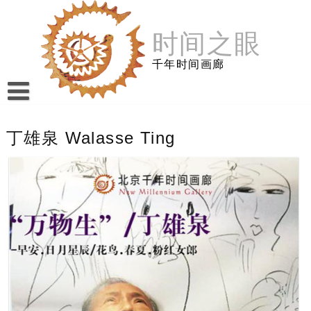
跳
至
时间之眼
内
容
千年时间画廊
丁雄泉 Walasse Ting