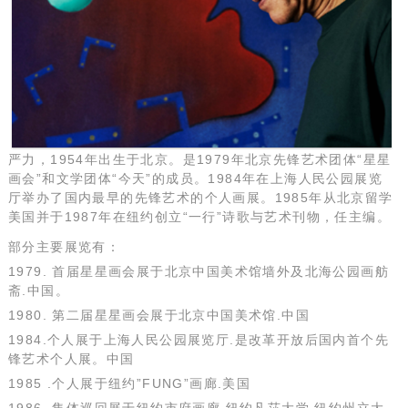
严力，1954年出生于北京。是1979年北京先锋艺术团体“星星
画会”和文学团体“今天”的成员。1984年在上海人民公园展览
厅举办了国内最早的先锋艺术的个人画展。1985年从北京留学
美国并于1987年在纽约创立“一行”诗歌与艺术刊物，任主编。
部分主要展览有：
1979. 首届星星画会展于北京中国美术馆墙外及北海公园画舫
斋.中国。
1980. 第二届星星画会展于北京中国美术馆.中国
1984.个人展于上海人民公园展览厅.是改革开放后国内首个先
锋艺术个人展。中国
1985 .个人展于纽约”FUNG”画廊.美国
1986 集体巡回展于纽约市府画廊,纽约凡莎大学,纽约州立大