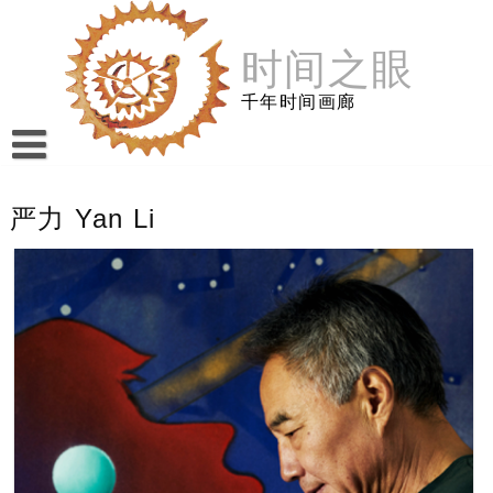
跳
至
时间之眼
内
容
千年时间画廊
严力 Yan Li