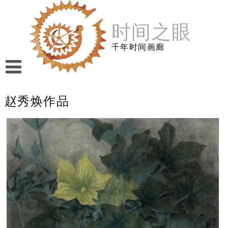
跳
至
时间之眼
内
容
千年时间画廊
赵秀焕作品