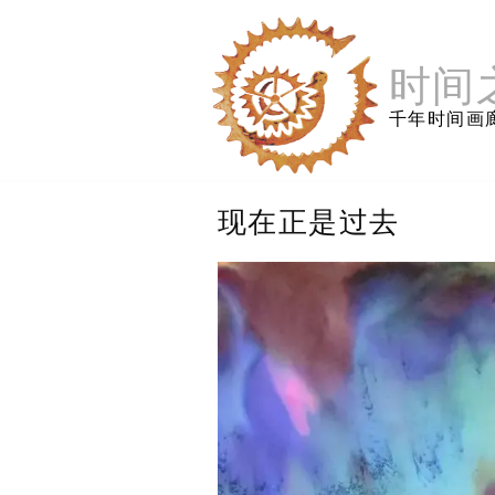
跳
至
内
时间
容
千年时间画
现在正是过去