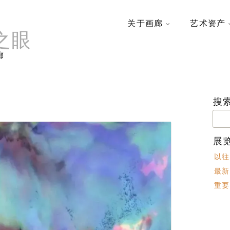
关于画廊
艺术资产
之眼
廊
搜
搜
索：
展
以往
最新
重要