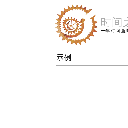
跳
至
内
时间
容
千年时间画
示例