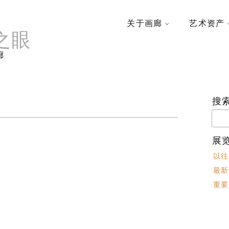
关于画廊
艺术资产
之眼
廊
搜
搜
索：
展
以往
最新
重要