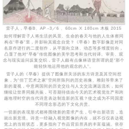
雷子人，早春B、AP -3／6 、60cm Ⅹ 180cm 木板 2015
如何理解雷子人将生活的风景、生命的春天与他的人生体察同
构在“早春”里，并影响其观念自觉？《早春》数字影像是对同
名原作进行的二度创作，从平面向立体、动态等多维度转向，
凸显了他对“早春”传统图像的美学思考和当代转译。审美、观
念与现实追问反复交织，雷子人颇有点像林语堂所谓的是“那个
能轻快地运用他的观念的人”。
雷子人的《早春》提供了图像所关涉的东方诗意及其空间想
象，为“但丁艺术之家”空间所陈列的历史画像、雕刻等带来了
新的凝视，中意两国间的历史交往与人文交流渊远流长，如何
继续让世界同频共振，可否期待借由今天的艺术视觉生产和跨
越地理时空的当代诗意表达制造新的互视？使之成为不同国度
不同理念形态的下文化共赏。
一切新的表现形式都将围绕新的需求产生，引申出新语言，造
就出新意境。诗意一经融入视觉图像的内在，就不仅仅表达视
觉上的当前状态，更多指向了作品背后所具的丰富蕴涵。依存