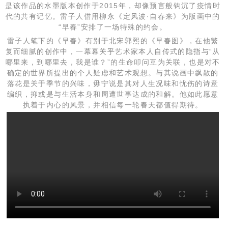
是该作品的水墨版本创作于2015年，却像预言般钩沉了疫情时
代的共有记忆。雷子人借用柳永《定风波·自春来》为版画中的
“早春”安排了一场特殊的约会。
雷子人笔下的《早春》有别于北宋郭熙的《早春图》，在他繁
复而细腻的创作中，一幕幕关乎艺术家本人自传式的隐指与“从
哪里来，到哪里去，我是谁？”的生命叩问互为关联，也是对不
确定的世界所提出的个人疑虑和艺术观想。与其说画中飘散的
落花是关于季节的兴味，毋宁说是其对人生况味和忧伤的诗意
编织，抑或是与生活本身和周遭世事达成的和解。他如此愿意
执着于内心的风景，并相信每一轮春天都值得期待。