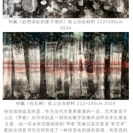
钟飙《趋势深处的量子潮汐》纸上综合材料 112×195cm
2024
钟飙《化石树》纸上综合材料 112×195cm 2024
特别值得提及的是，作为当代水墨界重要的一员，艺术家雷子
人以《早春》水印木刻及一部同名数字影像作品呼应本次展览
主题，由一百余块饾版辅陈的“早春”意象以及匹更多“新艺术”
配的古词意书写共同营造了一种诗意化的感伤基调，有意思的