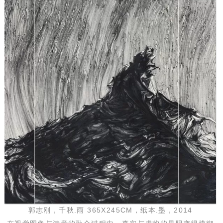
郭志刚，千秋.雨 365X245CM，纸本.墨，2014