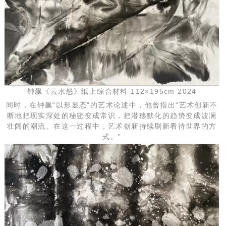
钟飙《云水怒》纸上综合材料 112×195cm 2024
同时，在钟飙“以形显态”的艺术论述中，他曾指出“艺术创新不
断地把现实深处的秘密变成常识，把潜移默化的趋势变成波澜
壮阔的潮流。在这一过程中，艺术创新持续刷新看待世界的方
式。”