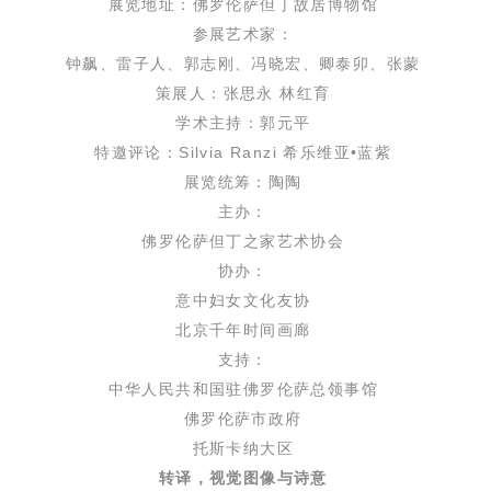
展览地址：佛罗伦萨但丁故居博物馆
参展艺术家：
钟飙、雷子人、郭志刚、冯晓宏、卿泰卯、张蒙
策展人：张思永 林红育
学术主持：郭元平
特邀评论：Silvia Ranzi 希乐维亚•蓝紫
展览统筹：陶陶
主办：
佛罗伦萨但丁之家艺术协会
协办：
意中妇女文化友协
北京千年时间画廊
支持：
中华人民共和国驻佛罗伦萨总领事馆
佛罗伦萨市政府
托斯卡纳大区
转译，视觉图像与诗意