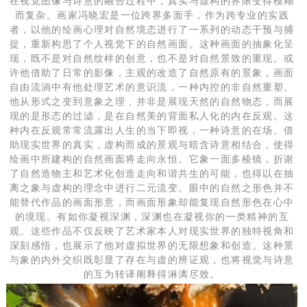
在视觉图像与诗意的融合过程中，真实与虚构的界限变得模糊
而复杂。画家冯晓宏是一位跨界多面手，作为跨专业的实践
者，以他的绘画心理对自然境态进行了一系列的动态干预与捕
捉，重新构思了个人视觉下的自然画面。这种画面的抽象化呈
现，既不是对自然纹样的创意，也不是对自然景致的重现。或
许他借助了日常的影像，主观的改造了自然原有的景象，画面
自由流淌中有他处理艺术的意识流，一种内控的非自然重塑。
他从形式之变到意象之理，并非是展现天然的自然物态，而展
现的是形态的过滤，是在自然美的背面私人化的内在反观。这
种内在反观常常流露出人生的当下即视，一种诗意的在场。借
助现实世界的真实，虚构而成的景观与暗含诗意相结合，使得
绘画中所建构的自然画面将走向永恒。它象一面多棱镜，折谢
了自然造物主和艺术化创造走向和谐共生的可能，也得以在抽
离之象与虚构的理念中进行二元流变。眼中的自然之形色并不
能替代作品的画面形意，而画面形象却能复现自然形色在心中
的境现。有如你凝视深渊，深渊也在凝视你的一类精神的互
观。这些作品不仅反映了艺术家本人对现实世界的独特视角和
深刻感悟，也展示了他对虚拟世界的无限想象和创造。这种景
与象的内外交织既彰显了存在与虚的辨证观，也将视觉与诗意
的互为转译阐释得淋漓尽致。