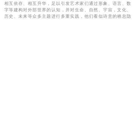
相互依存、相互升华，足以引发艺术家们通过形象、语言、数
字等建构对外部世界的认知，并对生命、自然、宇宙，文化、
历史、未来等众多主题进行多重实践，他们看似诗意的栖息隐
藏着现实的丰富机理，也在文明互鉴中孕育了更多可能 。从而
在广阔无边的工业互联网社会生活和更深层的人本意义上，构
成了艺术的独特魅力和价值所在。
2024.11北京798艺术区
关于策展人
张思永
艺术家及跨界实践者、艺术策展人，北京千年时间画廊创始
人、艺术总监，南昌千年时间艺术中心馆长。
兼任乌拉圭艺术中心总策展人，李斯特中心-北京匈牙利文化中
心艺术总监、北京国际设计周城市更新研究中心专家、江西师
范大学特聘教授-现当代艺术研究与交流中心主任，佛罗伦萨国
际艺术双年展国际委员及双年展策展人大使奖得主。
近年参与策划的国际艺术交流展览：
2024乌拉圭艺术家帕特丽夏.本坦库尔个展 乌拉圭艺术中心
2024乌拉圭当代艺术家卡洛斯•普雷斯托个展 乌拉圭艺术中心
2024-乌拉圭摄影家马塞洛•卡塔尼个展 乌拉圭艺术中心