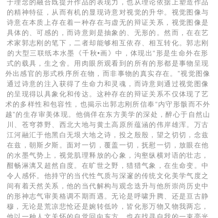
于理念的融合既提升作品的表现力，也从理论依据上塑造作品
的精神特征，从而有机的显现诗意对视觉的升华。视觉图像与
诗意在本质上存在着一种存在与虚无的辩证关系，视觉图像是
具体的、可感的，而诗意则是抽象的、无形的。然而，在在艺
术家郭志刚的笔下，二者却能够相互依存、相互转化。郭志刚
的大型三联纸本水墨《千秋•画》中，体现出“形是生命外在形
式的载具，生之舍。用肉眼所观看到的所有的形都是事物呈现
外出感官的形式秩序所在物，而非事物的真实存在。”视觉图像
通过诗意的注入获得了生命力和灵魂，而诗意则通过视觉图像
的呈现得以具象化和传达。这种存在的辩证关系不仅体现了艺
术的多样性和包容性，也揭示出郭志刚所信奉“内守形骸而不外
越”的生存审美体现。他倘佯在东方美学的深处，醉心于自然山
川、苍穹莽野、西北大地与黄土高原所蕴涵的伟岸雄浑。万古
江河融汇于他黑白无垠大地之诗，投之殷殷，望之切切，念兹
在兹，朝斯夕斯。面对一切，覆盖一切，抚慰一切，放眼在他
的水墨气势上，视觉肌理释放的心象，沟壑纵横对语的壮志，
酣畅淋漓又超然自度。在旷世之野，猎猎气象，在生命变。中
令人感怀。他持守的当代性气质与深邃的传统文化美学气度之
间有着天然关系，他的当代解构与观念迭升与他所崇尚历史中
的形神志气审美格调不期而遇。无论是呼啸升腾、还是亘古静
穆，无论是荒凉悲怆还是婉转低吟，皆化形万物又物我两忘，
他以一种人文关怀的自觉回向东方，也在找寻自我的一束亮光