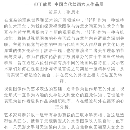
——但丁故居–中国当代绘画六人作品展
策展人：张思永
在复杂的现象世界和艺术的广阔领域中，“转译”作为一种独特
的艺术理念，为我们探索视觉图像与诗意之间互为艺术导向和
互存的哲学思辨提供了全新的观看视角。“转译”作为一种有机
动能，将施以视觉图像的外在形式与诗意的内在逻辑之深刻关
联。主题为视觉与诗意的中国当代绘画六人作品展在文化历史
厚重的佛罗伦萨但丁故居呈现，也将推演出二者美学理念的节
奏与关系。作为在佛罗伦萨但丁故居举办的首个中国当代绘画
群展，旨在通过六位创作者有所不同的绘画风格特征，揭示艺
术家们如何在视觉图像与诗意言说之间架起一座精神桥梁，从
而实现二者适恰的融合，并在变化的路径上相向抵达互为转
译。
视觉图像作为艺术表达的基础，通常作为创作形态的外显，视
觉形式一直作为内涵的先导进入到受众的直觉认知，它也通常
表现为创作者建构作品的组织秩序、内在经验与外在循环的心
理分析。
艺术家卿泰卯以一组带有异形剪裁的三联水墨亮相，当这组造
型独具匠心、携带了景观装置式的水墨图像映入眼帘时，似乎
有一只无形之手引天道通向人道，从自然物象回溯至人文之奥