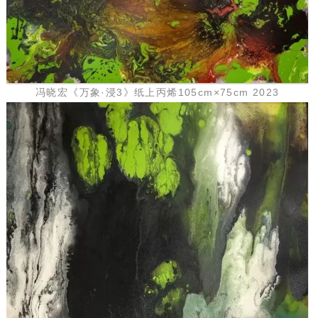
冯晓宏《万象·浸3》纸上丙烯105cm×75cm 2023