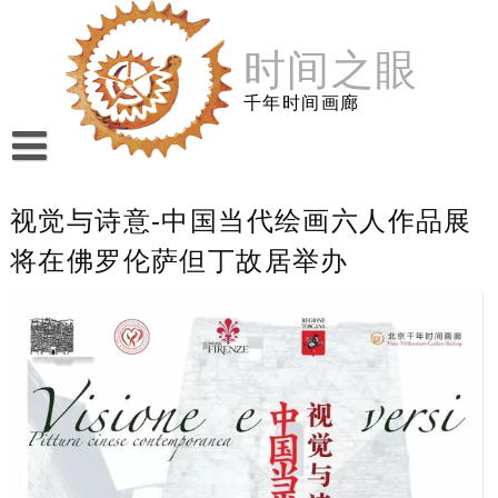
跳
至
时间之眼
内
容
千年时间画廊
视觉与诗意-中国当代绘画六人作品展
将在佛罗伦萨但丁故居举办