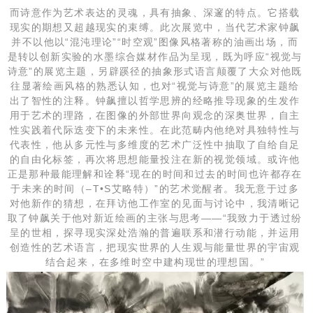
而诗意作为艺术表达的灵魂，具有抽象、深邃的特点。它搭载
现实的期想又超越现实的束缚。此次展览中，当代艺术家钟飙
并不以他以“混沌理论”“时空观”图像风格著称的油画出场，而
是转以创新实验的水墨综合媒材作品为呈现，既为呼应“视觉与
诗意”的展览主题，另辟蹊径的抽象形式语言颠覆了大众对他既
往显著绘画风格的熟悉认知，也对“视觉与诗意”的展览主题给
出了智性的注释。钟飙擅以哲学思辨的经略推导现象的生发作
用于艺术的理路，在图像的外部世界向观念的深奥世界，自主
性实践着代际迭变下的未来性。在此范畴内他绝对具独特性与
代表性，他从多元性与多维度的艺术广泛性中抽取了自给自足
的自由化标签，再次将思想能量投注在新的视觉领域。或许他
正是那种最能理解和诠释“现在的时间和过去的时间也许都存在
于未来的时间（–T•S艾略特）”的艺术觉醒者。我无意于过多
对他新作的猜想，在拜访他工作室的见面与讨论中，我清晰记
取了钟飙关于他对新近绘画的主张与思考——“我致力于透过纷
呈的世相，探寻现实深处浩瀚的普遍联系和潜行动能，并运用
创造性的艺术语言，把现实世界的人生观与能量世界的宇宙观
结合起来，在多维时空中建构现世的理想国。”