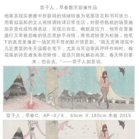
雷子人，早春数字影像作品
他将其现实磨擦中所获得的情绪转换为笔墨语言和书写张力，
用看似温和的文人画情调转译日常生活，对那些熟稔的场景施
加异质化或性感表达，呈现出自在、幽默及活力，他常在普遍
盛行又常被忽略的状态里妙手传情，将焦虑转变为松驰，他笔
下的真意更像是一场笑而不答的默片情景剧。“我无意将现实中
几近萧瑟的冬天温暖在笔下，尤其当耳边寒风呼呼作响时。梅
花落的诗意难免有些矫情，疑惑只能化解在画里。春天终归要
来，也会去。”——雷子人如是说。
雷子人，早春C、AP -3／6 、60cm Ⅹ 180cm 木板 2015