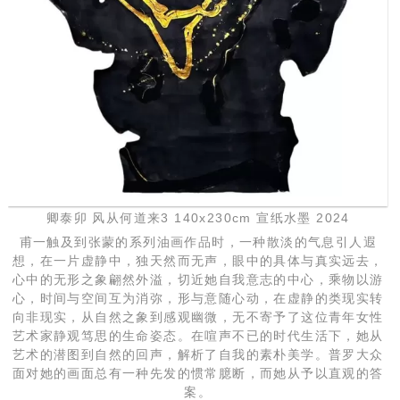
卿泰卯 风从何道来3 140x230cm 宣纸水墨 2024
甫一触及到张蒙的系列油画作品时，一种散淡的气息引人遐
想，在一片虚静中，独天然而无声，眼中的具体与真实远去，
心中的无形之象翩然外溢，切近她自我意志的中心，乘物以游
心，时间与空间互为消弥，形与意随心动，在虚静的类现实转
向非现实，从自然之象到感观幽微，无不寄予了这位青年女性
艺术家静观笃思的生命姿态。在喧声不已的时代生活下，她从
艺术的潜图到自然的回声，解析了自我的素朴美学。普罗大众
面对她的画面总有一种先发的惯常臆断，而她从予以直观的答
案。