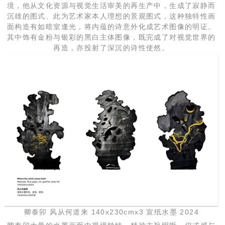
境，他从文化资源与视觉生活审美的再生产中，生成了寂静而
沉雄的图式、此为艺术家本人理想的景观图式，这种独特性画
面构造有如暗室逢光，将内蕴的诗意外化成艺术图像的明证。
其中饰有金粉与银彩的黑白主体图像，既完成了对视觉世界的
再造，亦投射了深沉的诗性使然。
卿泰卯 风从何道来 140x230cmx3 宣纸水墨 2024