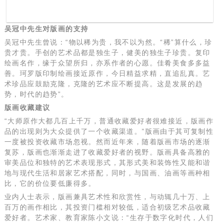
吴冠中先生对版画的支持
吴冠中先生曾说：“物以稀为贵，我不以为然。“稀”算什么，珍
贵才贵。手创的艺术品都是独生子，健美的独生子珍贵。复印
绘画名作，缘于众望所归，亦系作者的心愿。佳肴美食多多益
善。珂罗版印制绘画接近原作，今日精益求精，直追乱真。艺
术珍品应鼓励克隆，克隆的艺术应不断提高。这是发展的趋
势，时代的趋势”。
版画收藏建议
“大师原作大都几百上千万，普通收藏爱好者很难接近，版画作
品的出现则为大众提供了一个收藏渠道。”版画由于其可复制性
一度被投资收藏市场忽视。然而近年来，随着版画市场的逐渐
复苏，版画也渐渐走进了收藏爱好者的视野。版画具备高雅的
审美品位和独特的艺术表现形式，其形式美和装饰性又能和谐
地与现代生活和居家艺术搭配，同时，与国画、油画等画种相
比，它的价位要低廉得多。
业内人士表示，版画兼具艺术性和欣赏性，与动辄几十万、上
百万的画作相比，其投资门槛相对较低，适合初级艺术品收藏
爱好者。艺术家、教育家陈小文说：“生存于数字化时代，人们