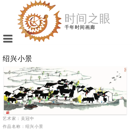
跳
至
时间之眼
内
容
千年时间画廊
绍兴小景
艺术家：吴冠中
作品名称：绍兴小景