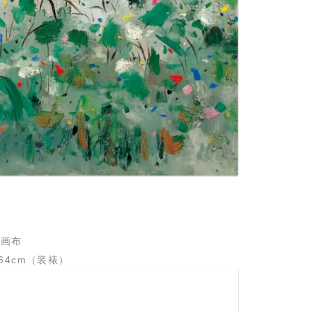
油画布
×64cm（装裱）