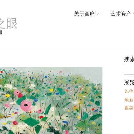
关于画廊
艺术资产
之眼
廊
搜
搜
索：
展
以往
最新
重要