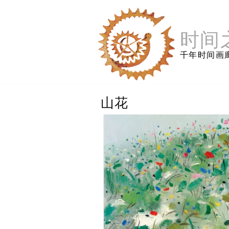
跳
至
内
时间
容
千年时间画
山花