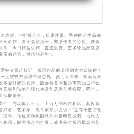
以为然。“稀”算什么，珍贵才贵。手创的艺术品都
绘画名作，缘于众望所归，亦系作者的心愿。佳肴
原作，今日精益求精，直追乱真。艺术珍品应鼓励
发展的趋势，时代的趋势”。
藏爱好者很难接近，版画作品的出现则为大众提供了
性一度被投资收藏市场忽视。然而近年来，随着版画
收藏爱好者的视野。版画具备高雅的审美品位和独
性又能和谐地与现代生活和居家艺术搭配，同时，
要低廉得多。
赏性，与动辄几十万、上百万的画作相比，其投资
爱好者。艺术家、教育家陈小文说：“生存于数字化
、调整。传统画种抓眼球的力量明显减弱。当代人
的版画，版画概念的扩展，或者是对版画概念的新