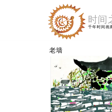
跳
至
内
时间
容
千年时间画
老墙