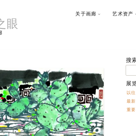
关于画廊
艺术资产
之眼
廊
搜
搜
索：
展
以往
最新
重要