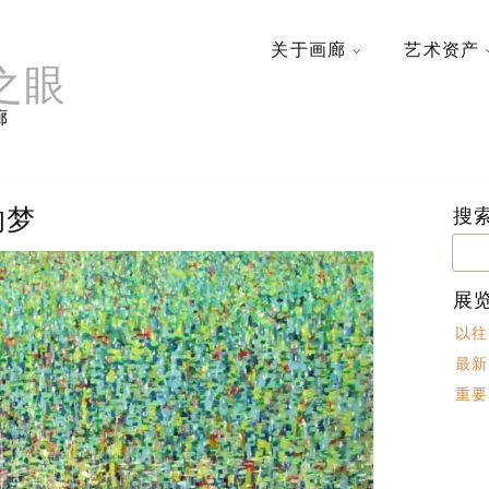
关于画廊
艺术资产
之眼
廊
的梦
搜
搜
索：
展
以往
最新
重要