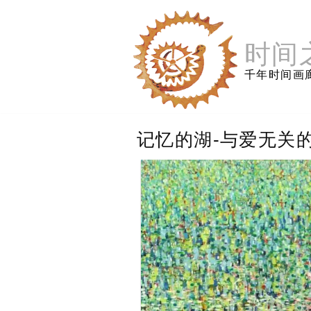
跳
至
内
时间
容
千年时间画
记忆的湖-与爱无关