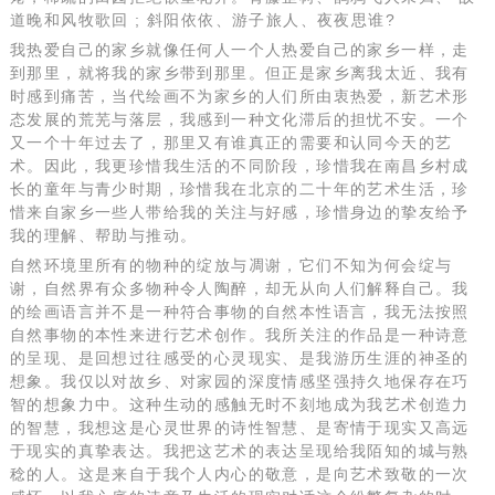
道晚和风牧歌回 ; 斜阳依依、游子旅人、夜夜思谁?
我热爱自己的家乡就像任何人一个人热爱自己的家乡一样，走
到那里，就将我的家乡带到那里。但正是家乡离我太近、我有
时感到痛苦，当代绘画不为家乡的人们所由衷热爱，新艺术形
态发展的荒芜与落层，我感到一种文化滞后的担忧不安。一个
又一个十年过去了，那里又有谁真正的需要和认同今天的艺
术。因此，我更珍惜我生活的不同阶段，珍惜我在南昌乡村成
长的童年与青少时期，珍惜我在北京的二十年的艺术生活，珍
惜来自家乡一些人带给我的关注与好感，珍惜身边的挚友给予
我的理解、帮助与推动。
自然环境里所有的物种的绽放与凋谢，它们不知为何会绽与
谢，自然界有众多物种令人陶醉，却无从向人们解释自己。我
的绘画语言并不是一种符合事物的自然本性语言，我无法按照
自然事物的本性来进行艺术创作。我所关注的作品是一种诗意
的呈现、是回想过往感受的心灵现实、是我游历生涯的神圣的
想象。我仅以对故乡、对家园的深度情感坚强持久地保存在巧
智的想象力中。这种生动的感触无时不刻地成为我艺术创造力
的智慧，我想这是心灵世界的诗性智慧、是寄情于现实又高远
于现实的真挚表达。我把这艺术的表达呈现给我陌知的城与熟
稔的人。这是来自于我个人内心的敬意，是向艺术致敬的一次