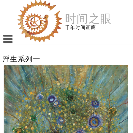
跳
至
时间之眼
内
容
千年时间画廊
浮生系列一