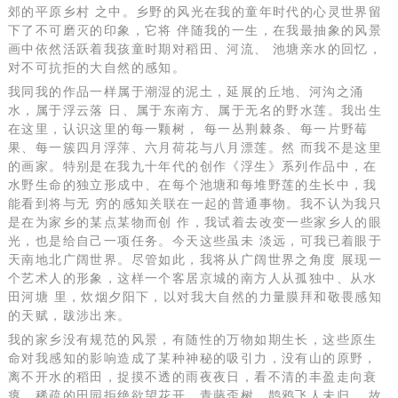
郊的平原乡村 之中。乡野的风光在我的童年时代的心灵世界留
下了不可磨灭的印象，它将 伴随我的一生，在我最抽象的风景
画中依然活跃着我孩童时期对稻田、河流、 池塘亲水的回忆，
对不可抗拒的大自然的感知。
我同我的作品一样属于潮湿的泥土，延展的丘地、河沟之涌
水，属于浮云落 日、属于东南方、属于无名的野水莲。我出生
在这里，认识这里的每一颗树， 每一丛荆棘条、每一片野莓
果、每一簇四月浮萍、六月荷花与八月漂莲。然 而我不是这里
的画家。特别是在我九十年代的创作《浮生》系列作品中，在
水野生命的独立形成中、在每个池塘和每堆野莲的生长中，我
能看到将与无 穷的感知关联在一起的普通事物。我不认为我只
是在为家乡的某点某物而创 作，我试着去改变一些家乡人的眼
光，也是给自己一项任务。今天这些虽未 淡远，可我已着眼于
天南地北广阔世界。尽管如此，我将从广阔世界之角度 展现一
个艺术人的形象，这样一个客居京城的南方人从孤独中、从水
田河塘 里，炊烟夕阳下，以对我大自然的力量膜拜和敬畏感知
的天赋，跋涉出来。
我的家乡没有规范的风景，有随性的万物如期生长，这些原生
命对我感知的影响造成了某种神秘的吸引力，没有山的原野，
离不开水的稻田，捉摸不透的雨夜夜日，看不清的丰盈走向衰
瘪，稀疏的田园拒绝欲望花开。青藤歪树、鹊鸦飞人未归、 故