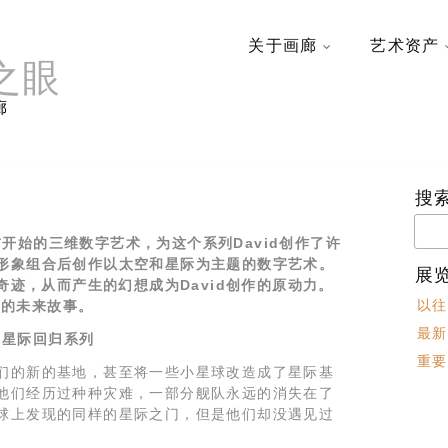
关于画廊
艺术资产
之眼
廊
搜
搜
年前开始的三维数字艺术，为这个系列David创作了许
索：
形象组合后创作以太空和星际为主题的数字艺术。
展
奇迹，从而产生的幻想成为David创作的原动力。
以往
背景的未来故事。
最新
星际回归系列
重要
们的新的基地，甚至将一些小星球改造成了星际基
他们经历过种种灾难，一部分舰队永远的消失在了
球上发现的同样的星际之门，但是他们却没遇见过