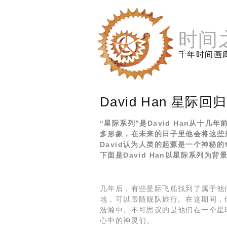
跳
至
内
时间
容
千年时间画
David Han 星际回归
“星际系列”是David Han从十几
多形象，在未来的日子里他会将这些
David认为人类的起源是一个神秘的
下面是David Han以星际系列为
几年后，有些星际飞船找到了属于他
地，可以跟随舰队旅行。在这期间，
浩瀚中。不可思议的是他们在一个星
心中的神灵们。