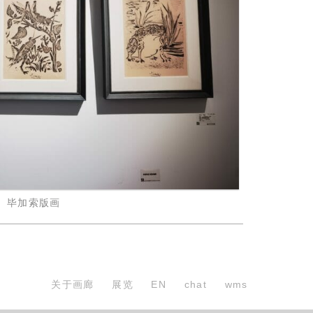
毕加索版画
关于画廊
展览
EN
chat
wms