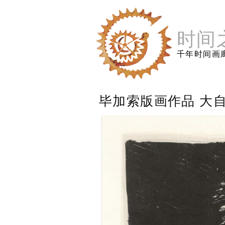
跳
至
内
时间
容
千年时间画
毕加索版画作品 大