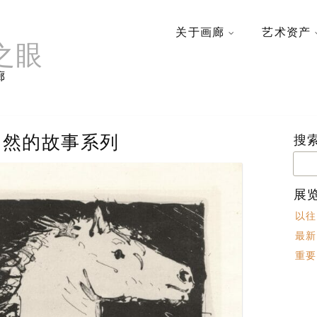
关于画廊
艺术资产
之眼
廊
自然的故事系列
搜
搜
索：
展
以往
最新
重要