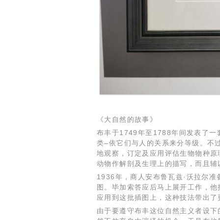
《大自然的故事》
布丰于1749年至1788年间发表
类–依它们与人的关系来分等级。不
地观察，订定及应用评估生物物种原
动物作解剖及生理上的描写，而且辅
1936年，商人安布鲁瓦兹·沃拉尔
图。毕加索答应后马上展开工作，他
应用到这批插图上，这种技法带出了
由于要遵守布丰这位自然主义者设下