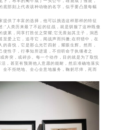
笔下，布丰的阉牛成了一头公牛，雄鹿成了雏鹿，
的底部刻上代表该种动物的名字，似乎要凸显每幅
家提供了丰富的选择，他可以挑选这样那样的特征
述:“人类历来最了不起的征战，就是驯服了这种既傲
的疲累，同享打胜仗之荣耀;它无畏如其主子，洞悉
甚至爱上它，追寻它，闻战声而抖擞;在狩猎中，在
人的喜悦，它是那么光芒四射，耀眼生辉。然而，
己使性子，行事知所进退，不但听命于执缰者之
:或奔突，或碎步。每一个动作，目的就是为了取悦
而活，甚至有预测他人意愿的能耐，然后准确地落实
、全不拒绝地、全心全意地服务，鞠躬尽瘁，死而