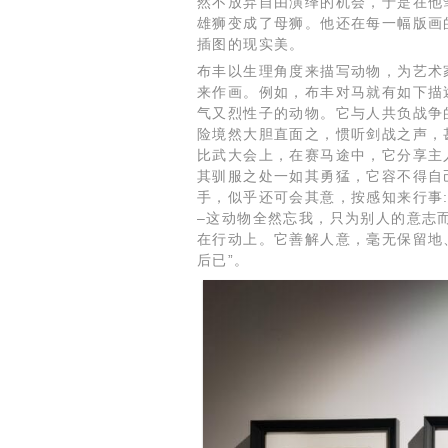
然不放弃自由演绎的机会，于是在他
雄狮变成了母狮。他还在每一幅版画
插图的现实美。
布丰以生理角度来描写动物，为艺术
来作画。例如，布丰对马就有如下描
气又烈性子的动物。它与人共负战争
险境然大胆直面之，惯听剑战之声，
比武大会上，在赛马途中，它分享主
其驯服之处一如其勇猛，它容不得自
手，似乎还可会其意，按感知来行事
–这动物全然忘我，只为别人的意志
在行动上。它善解人意，毫无保留地
后已”。