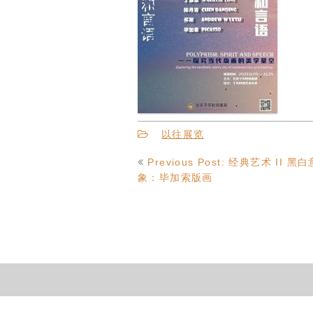
以往展览
文
Previous Post: 经典艺术 II 黑白
章
象：毕加索版画
导
航