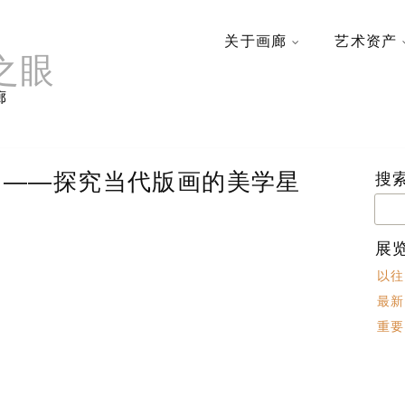
关于画廊
艺术资产
之眼
廊
 ——探究当代版画的美学星
搜
搜
索：
展
以往
最新
重要