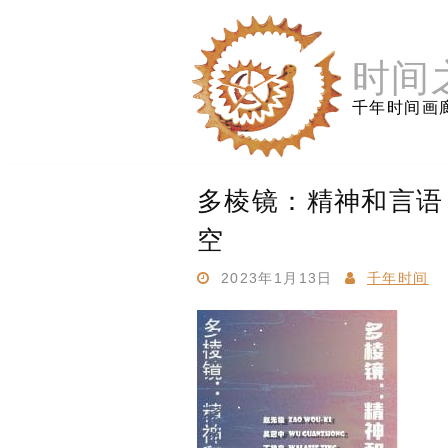
跳
至
内
时间
容
千年时间画
多棱镜：精神和言语
空
2023年1月13日
千年时间