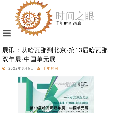
跳
至
时间之眼
内
容
千年时间画廊
展讯：从哈瓦那到北京·第13届哈瓦那
双年展-中国单元展
2022年6月5日
千年时间